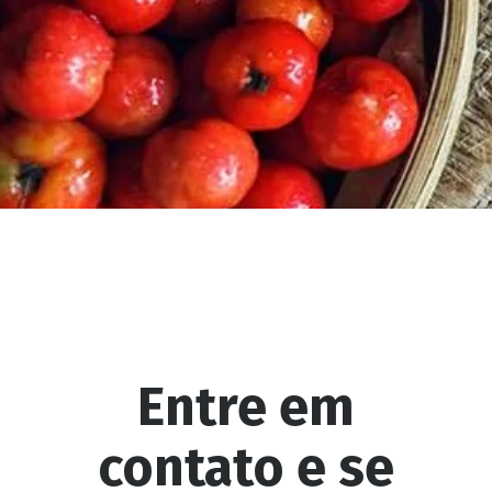
POLPA DE CAJÁ
POLPA MISTA DE ABACAXI,
LIMÃO, COUVE, HORTELÃ E
GENGIBRE
POLPA DE FRAMBOESA
POLPA DE PITANGA
Entre em
contato e se