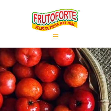
EMPRESA
PRODUTOS
RECEITAS
NOTÍCIAS
CONTATO
REVENDEDOR
MOUSSE DE MARACUJÁ
COM POLPA DE FRUTA
BOLO DE GOIABA COM
POLPA DE FRUTA
INICIO