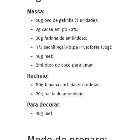
Massa:
50g ovo de galinha (1 unidade);
2g cacau em pó 70%;
30g farinha de amêndoas;
1/3 sachê Açaí Polpa Frutoforte (30g);
10g mel;
2ml óleo de coco para untar
Recheio:
80g banana cortada em rodelas
20g pasta de amendoim
Para decorar:
10g mel
Modo de preparo: