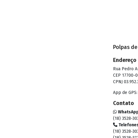
Polpas de
Endereço
Rua Pedro Ant
CEP 17700-0
CPNJ 03.952
App de GPS: 
Contato
WhatsApp
(18) 3528-30
Telefones
(18) 3528-30
(18) 3528-37