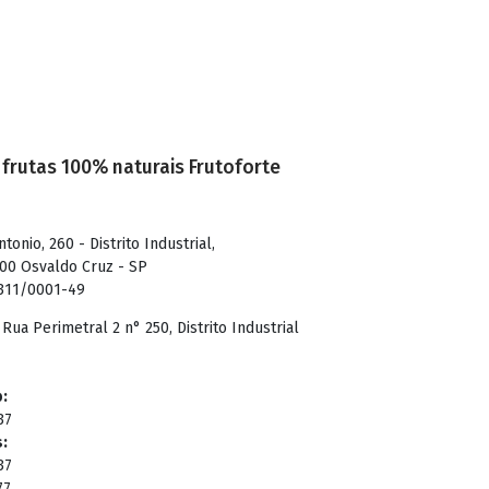
 frutas 100% naturais Frutoforte
onio, 260 - Distrito Industrial,
00 Osvaldo Cruz - SP
.311/0001-49
Rua Perimetral 2 n° 250, Distrito Industrial
:
37
:
37
77