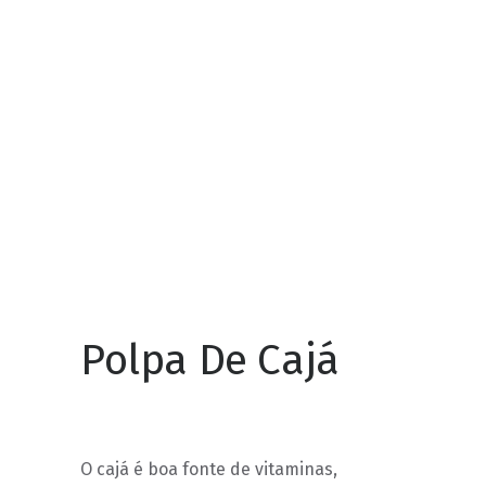
POLPA DE CAJÁ
POLPA MISTA DE ABACAXI,
LIMÃO, COUVE, HORTELÃ E
GENGIBRE
POLPA DE FRAMBOESA
POLPA DE PITANGA
Polpa De Cajá
O cajá é boa fonte de vitaminas,