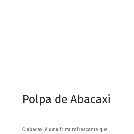
POLPA DE CAJÁ
POLPA MISTA DE ABACAXI,
LIMÃO, COUVE, HORTELÃ E
GENGIBRE
POLPA DE FRAMBOESA
POLPA DE PITANGA
Polpa de Abacaxi
O abacaxi é uma fruta refrescante que