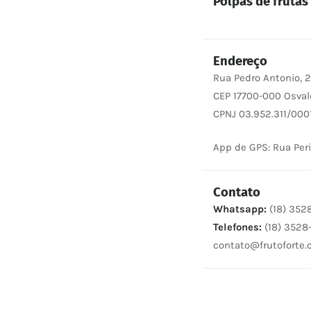
Polpas de frutas
Endereço
Rua Pedro Antonio, 26
CEP 17700-000 Osval
CPNJ 03.952.311/000
App de GPS: Rua Perim
Contato
Whatsapp:
(18) 352
Telefones:
(18) 3528-
contato@frutoforte.